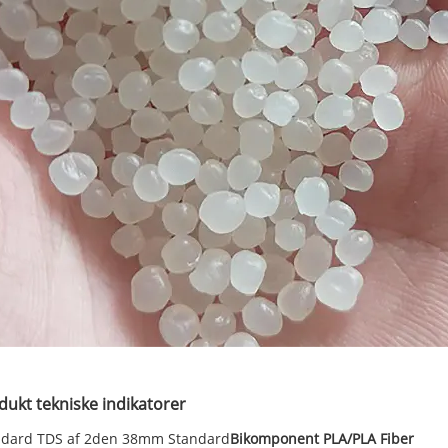
dukt tekniske indikatorer
ndard TDS af 2den 38mm Standard
Bikomponent PLA/PLA Fiber