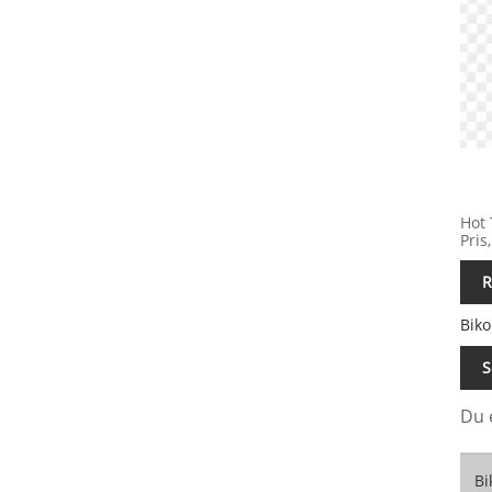
Hot 
Pris
R
Bik
S
Du 