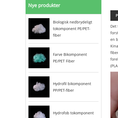
Nye produkter
P
Biologisk nedbrydeligt
Det 
tokomponent PE/PET-
fors
fiber
en b
Kina
fibe
Farve Bikomponent
fore
PE/PET Fiber
(PLA
Hydrofil bikomponent
PP/PET-fiber
Hydrofob tokomponent