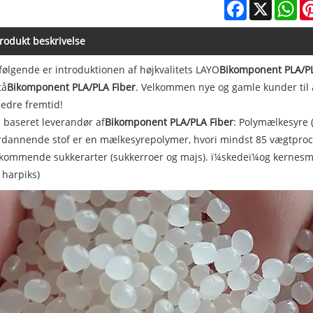
Facebook
X
Wh
rodukt beskrivelse
følgende er introduktionen af ​​højkvalitets LAYO
Bikomponent PLA/PL
tå
Bikomponent PLA/PLA Fiber
. Velkommen nye og gamle kunder til 
edre fremtid!
 baseret leverandør af
Bikomponent PLA/PLA Fiber
: Polymælkesyre (
rdannende stof er en mælkesyrepolymer, hvori mindst 85 vægtproce
kommende sukkerarter (sukkerroer og majs). ï¼skedeï¼og kernesm
 harpiks)