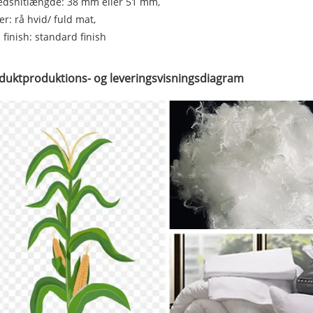
edsnitlængde: 38 mm eller 51 mm,
er: rå hvid/ fuld mat,
 finish: standard finish
duktproduktions- og leveringsvisningsdiagram