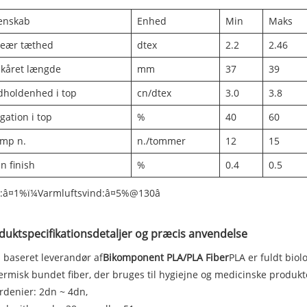
enskab
Enhed
Min
Maks
neær tæthed
dtex
2.2
2.46
skåret længde
mm
37
39
dholdenhed i top
cn/dtex
3.0
3.8
gation i top
%
40
60
imp n.
n./tommer
12
15
n finish
%
0.4
0.5
t:â¤1%ï¼Varmluftsvind:â¤5%@130â
duktspecifikationsdetaljer og præcis anvendelse
 baseret leverandør af
Bikomponent PLA/PLA Fiber
PLA er fuldt biol
ermisk bundet fiber, der bruges til hygiejne og medicinske produkt
rdenier: 2dn ~ 4dn,