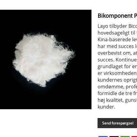
Bikomponent P
Layo tilbyder Bic
hovedsageligt til
Kina-baserede le
har med succes le
overbevist om, a
succes. Kontinuer
grundlaget for e
er virksomhedens 
kundernes oprigti
omdømme, profess
formidle de tre 
høj kvalitet, gun
kunder.
Send forespørgsel