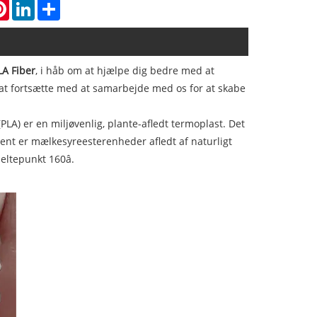
atsApp
Pinterest
LinkedIn
Share
A Fiber
, i håb om at hjælpe dig bedre med at
at fortsætte med at samarbejde med os for at skabe
PLA) er en miljøvenlig, plante-afledt termoplast. Det
nt er mælkesyreesterenheder afledt af naturligt
eltepunkt 160â.