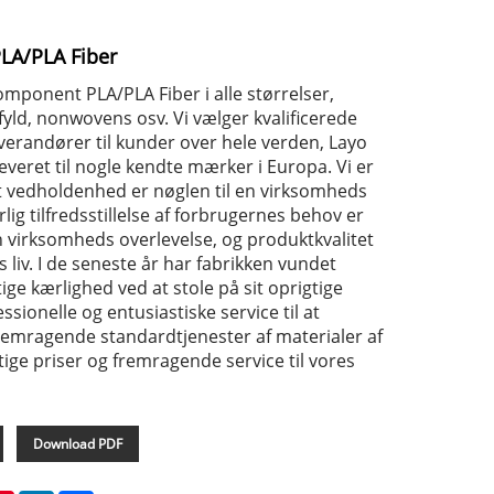
LA/PLA Fiber
omponent PLA/PLA Fiber i alle størrelser,
 fyld, nonwovens osv. Vi vælger kvalificerede
verandører til kunder over hele verden, Layo
veret til nogle kendte mærker i Europa. Vi er
t vedholdenhed er nøglen til en virksomheds
lig tilfredsstillelse af forbrugernes behov er
n virksomheds overlevelse, og produktkvalitet
liv. I de seneste år har fabrikken vundet
ge kærlighed ved at stole på sit oprigtige
ionelle og entusiastiske service til at
fremragende standardtjenester af materialer af
stige priser og fremragende service til vores
Download PDF