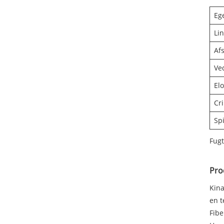
Eg
Li
Af
Ve
Elo
Cr
Spi
Fug
Pro
Kina
en t
Fibe