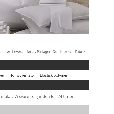
enter, Leverandører, På lager, Gratis prøve, Fabrik,
ber
Nonwoven stof
Elastisk polymer
mular. Vi svarer dig inden for 24 timer.