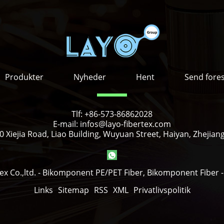
Produkter
Nyheder
Hent
Send fore
Tlf:
+86-573-86862028
E-mail:
infos@layo-fibertex.com
 Xiejia Road, Liao Building, Wuyuan Street, Haiyan, Zhejian
ex Co.,ltd. - Bikomponent PE/PET Fiber, Bikomponent Fiber - 
Links
Sitemap
RSS
XML
Privatlivspolitik