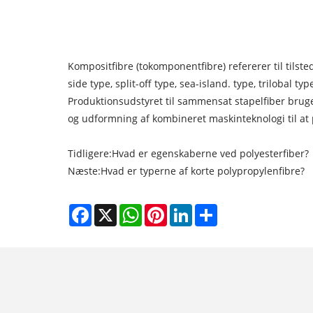
Kompositfibre (tokomponentfibre) refererer til tilste
side type, split-off type, sea-island. type, trilobal ty
Produktionsudstyret til sammensat stapelfiber bruge
og udformning af kombineret maskinteknologi til at
Tidligere:
Hvad er egenskaberne ved polyesterfiber?
Næste:
Hvad er typerne af korte polypropylenfibre?
Facebook
X
WhatsApp
Pinterest
LinkedIn
Share