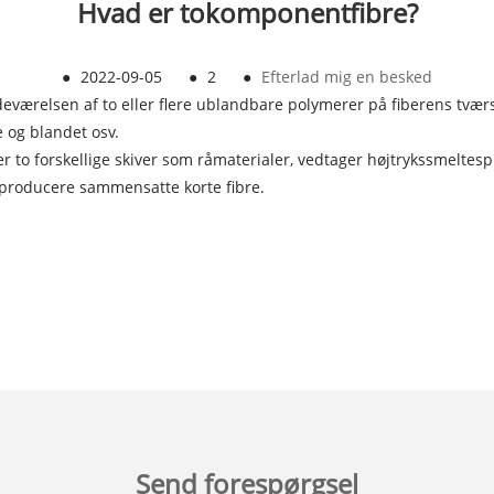
Hvad er tokomponentfibre?
●
2022-09-05
●
2
●
Efterlad mig en besked
deværelsen af ​​to eller flere ublandbare polymerer på fiberens tværs
pe og blandet osv.
r to forskellige skiver som råmaterialer, vedtager højtrykssmeltes
 producere sammensatte korte fibre.
Send forespørgsel