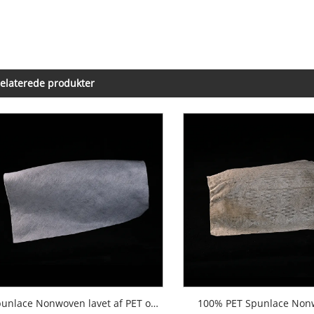
elaterede produkter
Spunlace Nonwoven lavet af PET og Rayon viskosefibre
100% PET Spunlace No