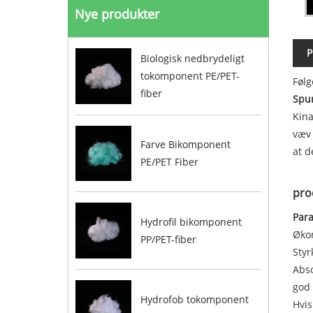
Nye produkter
P
Biologisk nedbrydeligt
tokomponent PE/PET-
Følg
fiber
Spu
Kina
væv 
Farve Bikomponent
at d
PE/PET Fiber
pro
Par
Hydrofil bikomponent
Øko
PP/PET-fiber
Styr
Abs
god 
Hydrofob tokomponent
Hvis