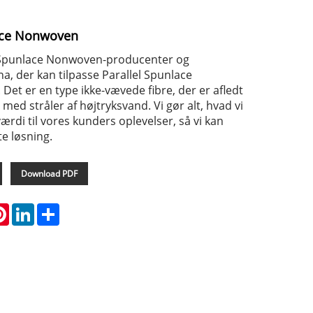
lace Nonwoven
l Spunlace Nonwoven-producenter og
na, der kan tilpasse Parallel Spunlace
 Det er en type ikke-vævede fibre, der er afledt
med stråler af højtryksvand. Vi gør alt, hvad vi
 værdi til vores kunders oplevelser, så vi kan
e løsning.
Download PDF
atsApp
Pinterest
LinkedIn
Share