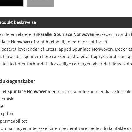
rodukt beskrivelse
ende er relateret til
Parallel Spunlace Nonwoven
beskeder, hvor du 
nlace Nonwoven
, for at hjælpe dig med bedre at forstå.
 baseret leverandør af Cross lapped Spunlace Nonwoven. Det er et 
af løse fibre gennem flere rækker af stråler af højtryksvand, som 
e to stoffer er forbundet i forskellige retninger, giver det dens is
duktegenskaber
allel Spunlace Nonwoven
med nedenstående kommen-karakteristik:
nomisk
ke
orption
permeabilitet
 du har nogen interesse for en bestemt vare, bedes du kontakte os