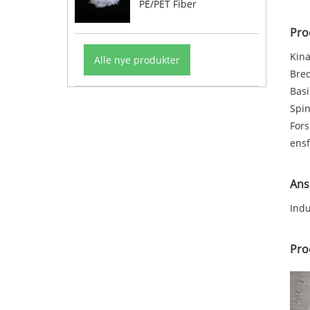
PE/PET Fiber
Pro
Kina
Alle nye produkter
Bre
Bas
Spin
Fors
ensf
Ans
Indu
Pro