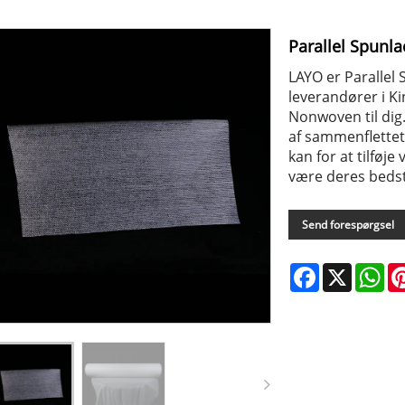
Parallel Spun
LAYO er Paralle
leverandører i Ki
Nonwoven til dig.
af sammenflettet 
kan for at tilføje
være deres bedst
Send forespørgsel
Facebook
X
Wh