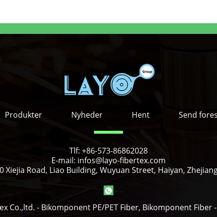
Produkter
Nyheder
Hent
Send fore
Tlf:
+86-573-86862028
E-mail:
infos@layo-fibertex.com
 Xiejia Road, Liao Building, Wuyuan Street, Haiyan, Zhejian
ex Co.,ltd. - Bikomponent PE/PET Fiber, Bikomponent Fiber - 