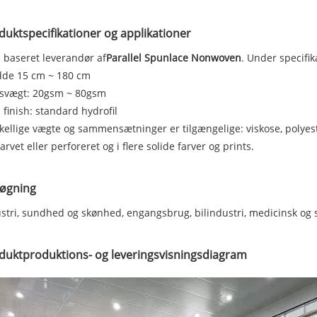
duktspecifikationer og applikationer
 baseret leverandør af
Parallel Spunlace Nonwoven
. Under specifi
dde 15 cm ~ 180 cm
isvægt: 20gsm ~ 80gsm
 finish: standard hydrofil
kellige vægte og sammensætninger er tilgængelige: viskose, polyest
arvet eller perforeret og i flere solide farver og prints.
øgning
stri, sundhed og skønhed, engangsbrug, bilindustri, medicinsk og
duktproduktions- og leveringsvisningsdiagram