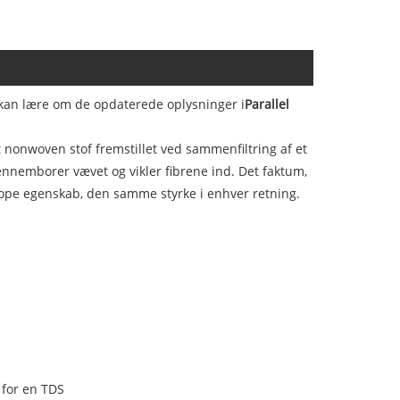
kan lære om de opdaterede oplysninger i
Parallel
nonwoven stof fremstillet ved sammenfiltring af et
gennemborer vævet og vikler fibrene ind. Det faktum,
otrope egenskab, den samme styrke i enhver retning.
 for en TDS