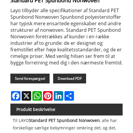
Standard PET Spunbond Nonwoven
Layo tilbyder alle specifikationer af Standard PET
Spunbond Nonwoven Spunbond polyesterstoffer
har typisk mere ensartede egenskaber end andre
strukturer af nonwoven. Standard PET Spunbond
Nonwoven foretrækkes af kunder i en række
industrier af to grunde: de er designet og
fremstillet efter høje kvalitetsstandarder, og de er
rimelige priser. Med venlig hilsen ser frem til at
bygge forretning med dig i den nærmeste fremtid.
Send forespørgsel
Download PDF
Facebook
X
WhatsApp
Pinterest
LinkedIn
Share
Produkt beskrivelse
Til LAYO
Standard PET Spunbond Nonwoven
, alle har
forskellige særlige bekymringer omkring det, og det,