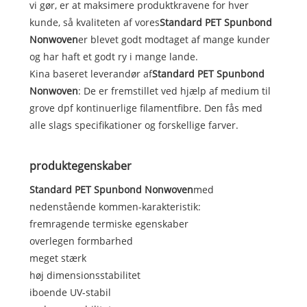
vi gør, er at maksimere produktkravene for hver
kunde, så kvaliteten af ​​vores
Standard PET Spunbond
Nonwoven
er blevet godt modtaget af mange kunder
og har haft et godt ry i mange lande.
Kina baseret leverandør af
Standard PET Spunbond
Nonwoven
: De er fremstillet ved hjælp af medium til
grove dpf kontinuerlige filamentfibre. Den fås med
alle slags specifikationer og forskellige farver.
produktegenskaber
Standard PET Spunbond Nonwoven
med
nedenstående kommen-karakteristik:
fremragende termiske egenskaber
overlegen formbarhed
meget stærk
høj dimensionsstabilitet
iboende UV-stabil