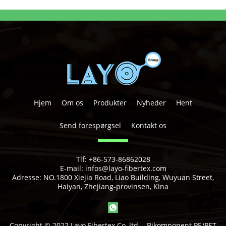
Hjem
Om os
Produkter
Nyheder
Hent
Send forespørgsel
Kontakt os
Tlf:
+86-573-86862028
E-mail:
infos@layo-fibertex.com
Adresse:
NO.1800 Xiejia Road, Liao Building, Wuyuan Street,
Haiyan, Zhejiang-provinsen, Kina
Copyright © 2022 Layo Fibertex Co.,ltd. - Bikomponent PE/PET