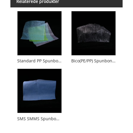
Relaterede produkter
Standard PP Spunbond Nonwoven
Bico(PE/PP) Spunbond Nonwoven
SMS SMMS Spunbond-Meltblown-Spunbond Nonwoven